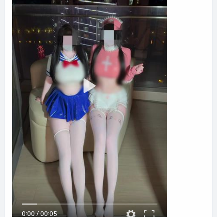
0:00
/
00:05