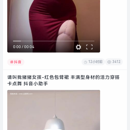
0:00
/
00:04
12小时前
3412
抖音
请叫我猪猪女孩-红色包臂裙 丰满型身材的活力穿搭
卡点舞 抖音小助手