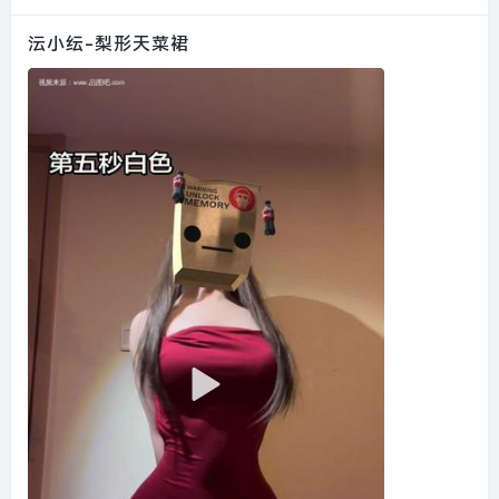
沄小纭-梨形天菜裙