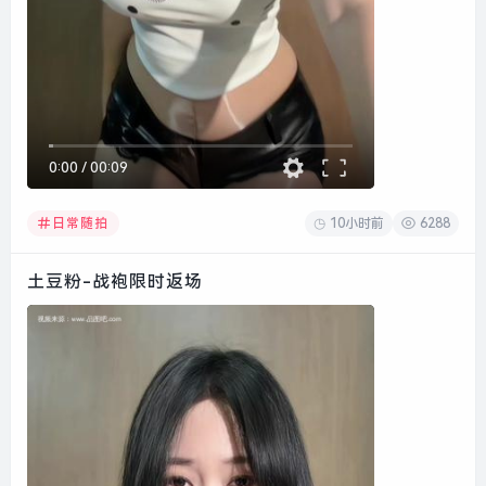
0:00
/
00:09
10小时前
6288
日常随拍
土豆粉-战袍限时返场