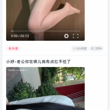
0:00
/
00:12
8小时前
2894
抖音
小妤-老公你在哪儿我有点扛不住了