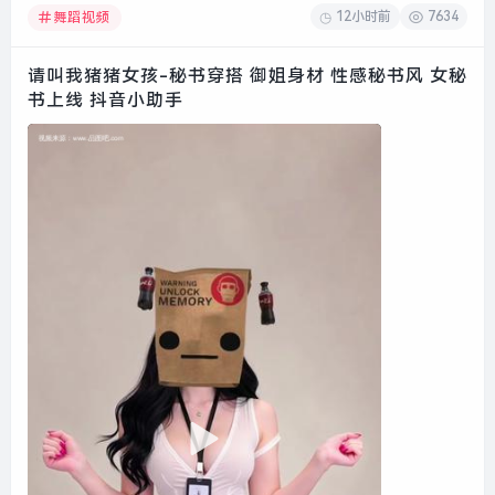
12小时前
7634
舞蹈视频
请叫我猪猪女孩-秘书穿搭 御姐身材 性感秘书风 女秘
书上线 抖音小助手